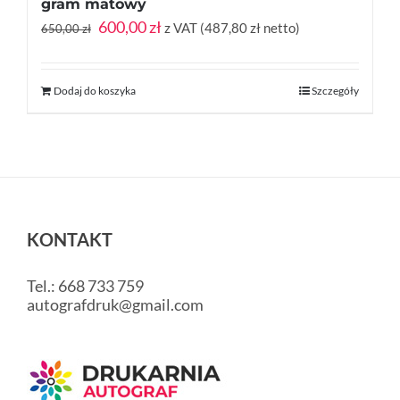
gram matowy
Pierwotna
Aktualna
600,00
zł
z VAT (
487,80
zł
netto)
650,00
zł
cena
cena
wynosiła:
wynosi:
650,00 zł.
600,00 zł.
Dodaj do koszyka
Szczegóły
KONTAKT
Tel.: 668 733 759
autografdruk@gmail.com