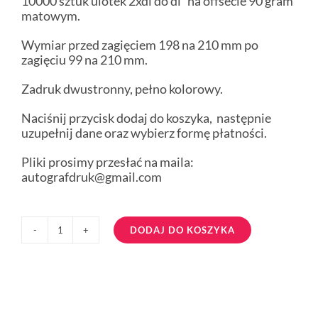
10000 sztuk ulotek 2xdl do dl na offsecie 90 gram
matowym.
Wymiar przed zagięciem 198 na 210 mm po
zagięciu 99 na 210 mm.
Zadruk dwustronny, pełno kolorowy.
Naciśnij przycisk dodaj do koszyka, następnie
uzupełnij dane oraz wybierz formę płatności.
Pliki prosimy przesłać na maila:
autografdruk@gmail.com
DODAJ DO KOSZYKA
ilość
ulotki
2xdl
do
dl
10000