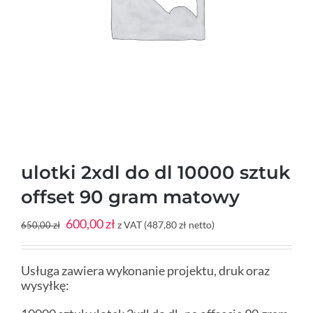
ulotki 2xdl do dl 10000 sztuk
offset 90 gram matowy
Pierwotna
Aktualna
600,00
zł
z VAT (
487,80
zł
netto)
650,00
zł
cena
cena
wynosiła:
wynosi:
650,00 zł.
600,00 zł.
Usługa zawiera wykonanie projektu, druk oraz
wysyłkę: