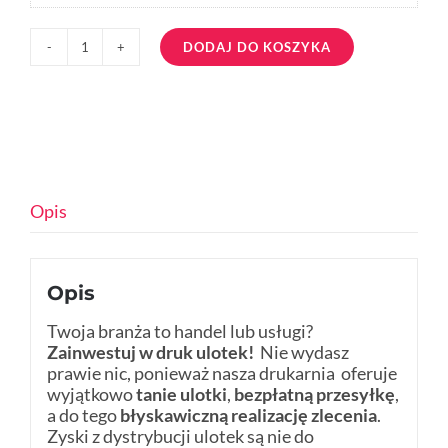
DODAJ DO KOSZYKA
ilość
Ulotki
składane
Opis
Opis
Twoja branża to handel lub usługi?
Zainwestuj w druk ulotek!
Nie wydasz
prawie nic, ponieważ nasza drukarnia oferuje
wyjątkowo
tanie ulotki
,
bezpłatną przesyłkę
,
a do tego
błyskawiczną realizację zlecenia
.
Zyski z dystrybucji ulotek są nie do