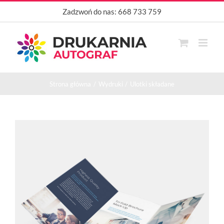
Przejdź
Zadzwoń do nas:
668 733 759
do
zawartości
Strona główna
Wydruki
Ulotki składane