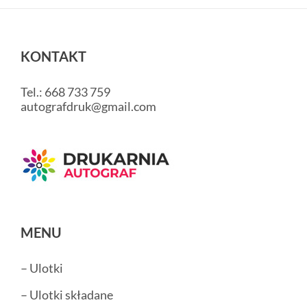
KONTAKT
Tel.: 668 733 759
autografdruk@gmail.com
MENU
– Ulotki
– Ulotki składane