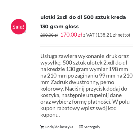
ulotki 2xdl do dl 500 sztuk kreda
Sale!
130 gram gloss
Pierwotna
Aktualna
170,00
zł
z VAT (
138,21
zł
netto)
200,00
zł
cena
cena
wynosiła:
wynosi:
200,00 zł.
170,00 zł.
Usługa zawiera wykonanie druk oraz
wysyłkę: 500 sztuk ulotek 2 xdl do dl
na kredzie 130 gram wymiar 198 mm
na 210 mm po zaginaniu 99 mm na 210
mm Zadruk dwustronny, pełno
kolorowy. Naciśnij przycisk dodaj do
koszyka, następnie uzupełnij dane
oraz wybierz formę płatności. W polu
kupon rabatowy wpisz swój kod
kuponu.
Dodaj do koszyka
Szczegóły