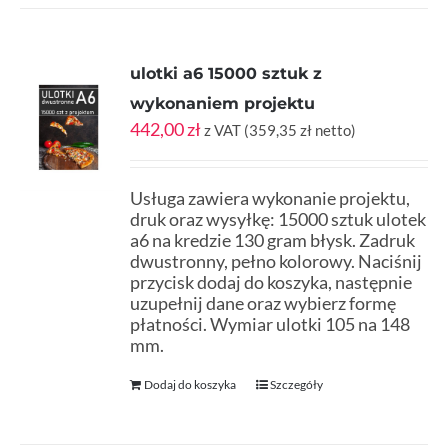
ulotki a6 15000 sztuk z
wykonaniem projektu
442,00
zł
z VAT (
359,35
zł
netto)
Usługa zawiera wykonanie projektu,
druk oraz wysyłkę: 15000 sztuk ulotek
a6 na kredzie 130 gram błysk. Zadruk
dwustronny, pełno kolorowy. Naciśnij
przycisk dodaj do koszyka, następnie
uzupełnij dane oraz wybierz formę
płatności. Wymiar ulotki 105 na 148
mm.
Dodaj do koszyka
Szczegóły