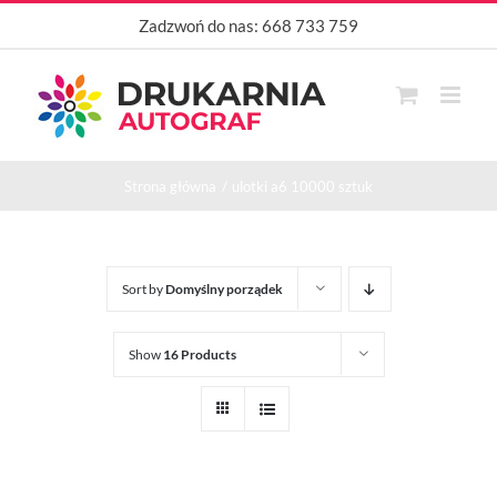
Przejdź
Zadzwoń do nas:
668 733 759
do
zawartości
Strona główna
ulotki a6 10000 sztuk
Sort by
Domyślny porządek
Show
16 Products