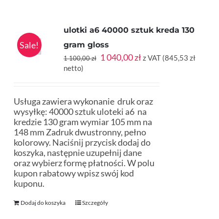
ulotki a6 40000 sztuk kreda 130
Sale!
gram gloss
Pierwotna
Aktualna
1 040,00
zł
z VAT (
845,53
zł
1 100,00
zł
cena
cena
netto)
wynosiła:
wynosi:
1
1
100,00 zł.
040,00 zł.
Usługa zawiera wykonanie druk oraz
wysyłkę: 40000 sztuk uloteki a6 na
kredzie 130 gram wymiar 105 mm na
148 mm Zadruk dwustronny, pełno
kolorowy. Naciśnij przycisk dodaj do
koszyka, następnie uzupełnij dane
oraz wybierz formę płatności. W polu
kupon rabatowy wpisz swój kod
kuponu.
Dodaj do koszyka
Szczegóły