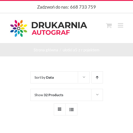
Przejdź
Zadzwoń do nas:
668 733 759
do
zawartości
Strona główna
ulotki a5 z r pojektem
Sort by
Data
Show
32 Products