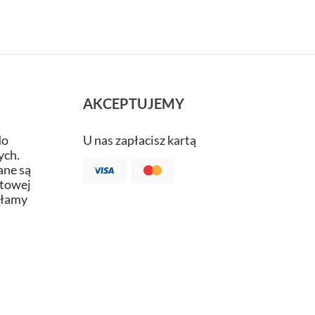
AKCEPTUJEMY
do
U nas zapłacisz kartą
ych.
ne są
atowej
ałamy