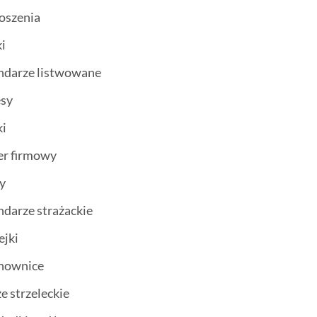
oszenia
i
ndarze listwowane
esy
ki
er firmowy
ty
ndarze strażackie
ejki
chownice
ze strzeleckie