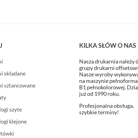
U
KILKA SŁÓW O NAS
ki
Nasza drukarnia należy 
grupy drukarni offsetow
ki składane
Nasze wyroby wykonywa
na maszynie pełnoform
ki sztancowane
B1 pełnokolorowej. Dzi
już od 1990 roku.
aty
Profesjonalna obsługa,
logi szyte
szybkie terminy!
logi klejone
ytówki