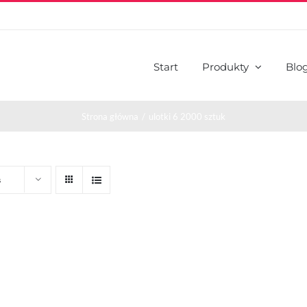
Start
Produkty
Blo
Strona główna
ulotki 6 2000 sztuk
s