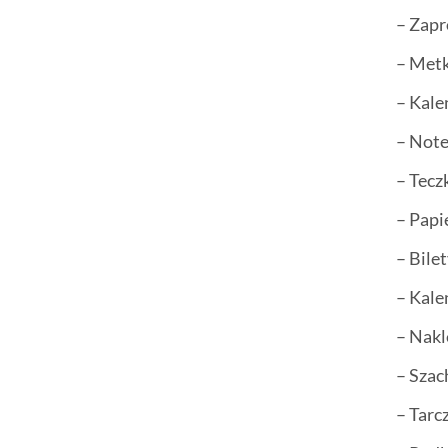
– Zapr
– Metk
– Kale
– Not
– Tecz
– Papi
– Bile
– Kale
– Nakl
– Sza
– Tarc