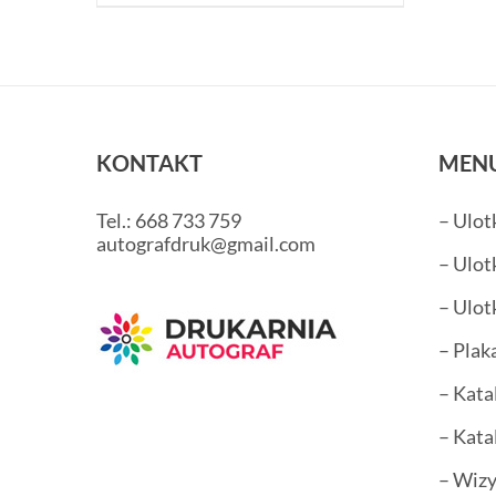
KONTAKT
MEN
Tel.: 668 733 759
– Ulot
autografdruk@gmail.com
– Ulot
– Ulot
– Plak
– Kata
– Kata
– Wiz