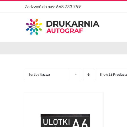
Przejdź
Zadzwoń do nas:
668 733 759
do
zawartości
Sort by
Nazwa
Show
16 Product