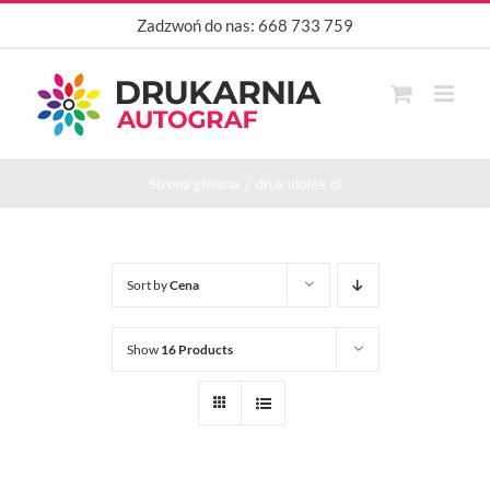
Przejdź
Zadzwoń do nas:
668 733 759
do
zawartości
Strona główna
druk ulotek dl
Sort by
Cena
Show
16 Products