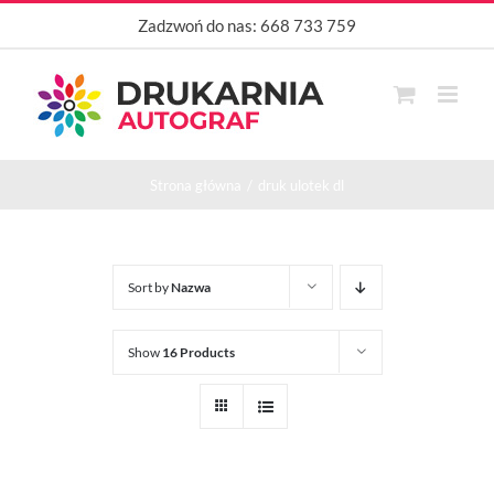
Przejdź
Zadzwoń do nas:
668 733 759
do
zawartości
Strona główna
druk ulotek dl
Sort by
Nazwa
Show
16 Products