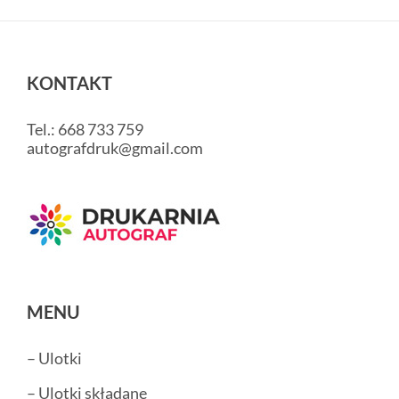
KONTAKT
Tel.: 668 733 759
autografdruk@gmail.com
MENU
– Ulotki
– Ulotki składane