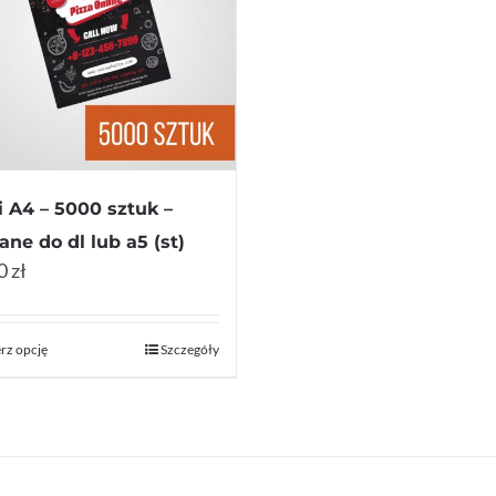
i A4 – 5000 sztuk –
ane do dl lub a5 (st)
 zł
rz opcję
Szczegóły