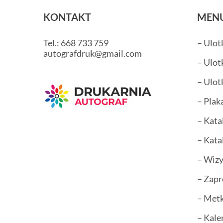
KONTAKT
MEN
Tel.: 668 733 759
– Ulot
autografdruk@gmail.com
– Ulot
– Ulot
– Plak
– Kata
– Kata
– Wiz
– Zapr
– Metk
– Kale