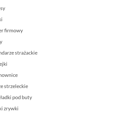
esy
ki
er firmowy
ty
ndarze strażackie
ejki
chownice
ze strzeleckie
ładki pod buty
ki zrywki