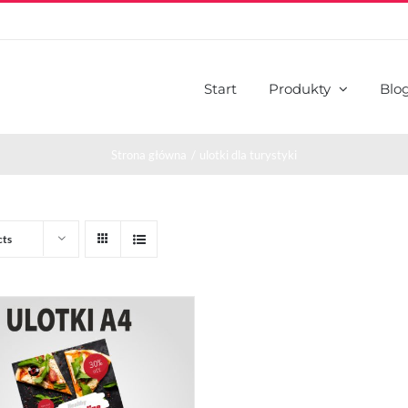
Start
Produkty
Blo
Strona główna
ulotki dla turystyki
cts