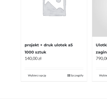
projekt + druk ulotek a5
Ulotk
1000 sztuk
zagin
140,00 zł
790,00
Wybierz opcję
Szczegóły
Wybie