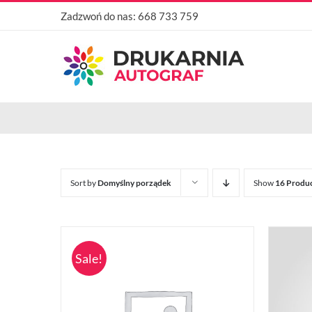
Przejdź
Zadzwoń do nas:
668 733 759
do
zawartości
Sort by
Domyślny porządek
Show
16 Produ
Sale!