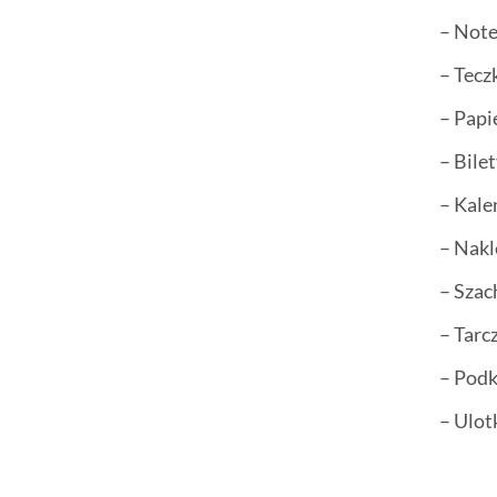
– Not
– Tecz
– Papi
– Bile
– Kale
– Nakl
– Sza
– Tarc
– Podk
– Ulot