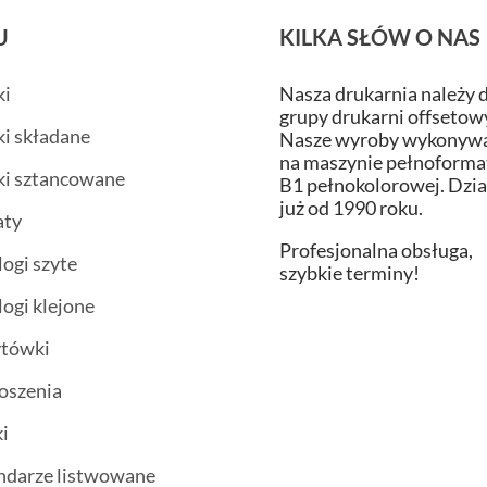
U
KILKA SŁÓW O NAS
ki
Nasza drukarnia należy 
grupy drukarni offsetow
ki składane
Nasze wyroby wykonywa
na maszynie pełnoform
ki sztancowane
B1 pełnokolorowej. Dzi
już od 1990 roku.
aty
Profesjonalna obsługa,
logi szyte
szybkie terminy!
logi klejone
ytówki
oszenia
i
ndarze listwowane