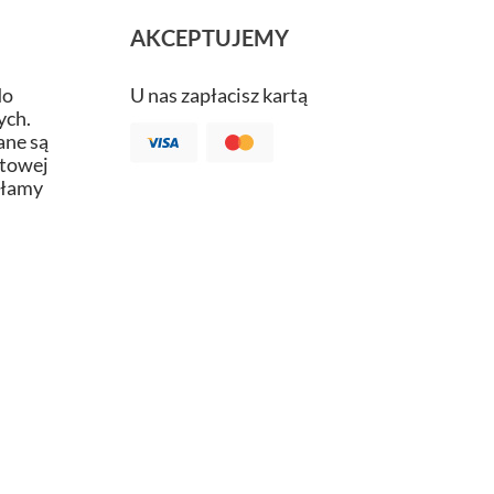
AKCEPTUJEMY
do
U nas zapłacisz kartą
ych.
ne są
atowej
ałamy