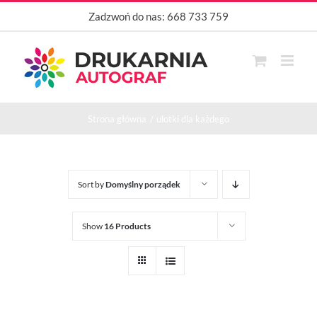
Przejdź
Zadzwoń do nas:
668 733 759
do
zawartości
Strona główna
ulotki dla każdego
Sort by
Domyślny porządek
Show
16 Products