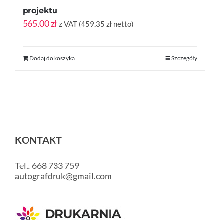
projektu
565,00
zł
z VAT (
459,35
zł
netto)
Dodaj do koszyka
Szczegóły
KONTAKT
Tel.: 668 733 759
autografdruk@gmail.com