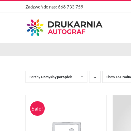
Przejdź
Zadzwoń do nas:
668 733 759
do
zawartości
Sort by
Domyślny porządek
Show
16 Produ
Sale!