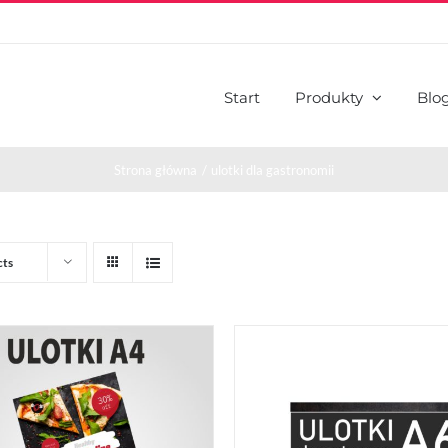
Start
Produkty
Blo
Strona główna
ulotki dla gastronomii
cts