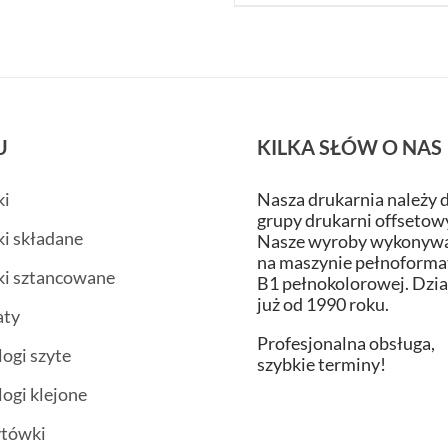
U
KILKA SŁÓW O NAS
ki
Nasza drukarnia należy 
grupy drukarni offsetow
ki składane
Nasze wyroby wykonywa
na maszynie pełnoform
ki sztancowane
B1 pełnokolorowej. Dzi
już od 1990 roku.
aty
Profesjonalna obsługa,
logi szyte
szybkie terminy!
logi klejone
ytówki