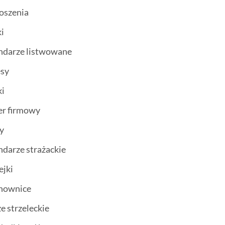
oszenia
i
ndarze listwowane
esy
ki
er firmowy
ty
ndarze strażackie
ejki
chownice
ze strzeleckie