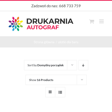
Przejdź
Zadzwoń do nas:
668 733 759
do
zawartości
Strona główna
ulotki dla baru
Sort by
Domyślny porządek
Show
16 Products