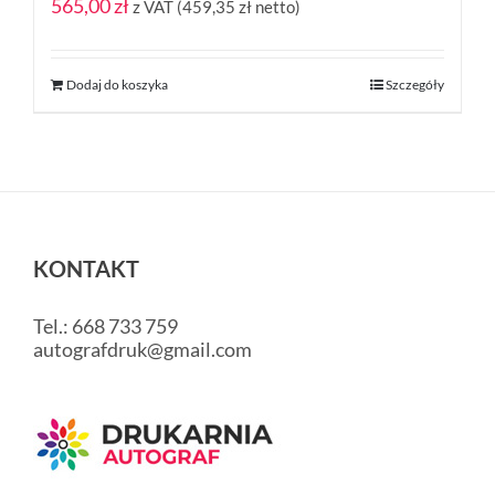
565,00
zł
z VAT (
459,35
zł
netto)
Dodaj do koszyka
Szczegóły
KONTAKT
Tel.: 668 733 759
autografdruk@gmail.com