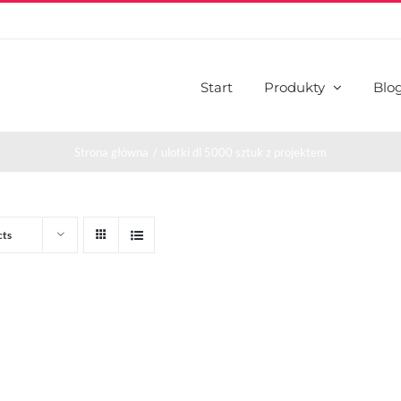
Start
Produkty
Blo
Strona główna
ulotki dl 5000 sztuk z projektem
cts