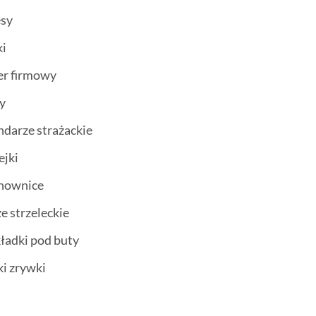
esy
ki
er firmowy
ty
ndarze strażackie
ejki
chownice
ze strzeleckie
ładki pod buty
ki zrywki