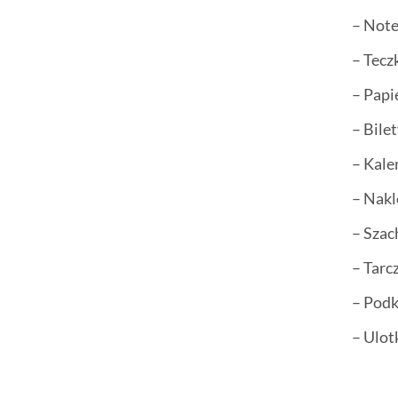
– Not
– Tecz
– Papi
– Bile
– Kale
– Nakl
– Sza
– Tarc
– Podk
– Ulot