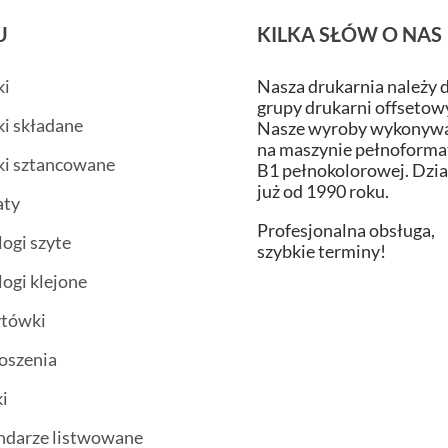
U
KILKA SŁÓW O NAS
ki
Nasza drukarnia należy 
grupy drukarni offsetow
ki składane
Nasze wyroby wykonywa
na maszynie pełnoform
ki sztancowane
B1 pełnokolorowej. Dzi
już od 1990 roku.
aty
Profesjonalna obsługa,
logi szyte
szybkie terminy!
logi klejone
ytówki
oszenia
i
ndarze listwowane