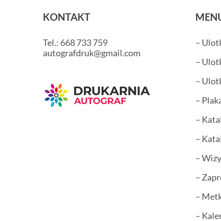
KONTAKT
MEN
Tel.: 668 733 759
– Ulot
autografdruk@gmail.com
– Ulot
– Ulot
– Plak
– Kata
– Kata
– Wiz
– Zapr
– Metk
– Kale