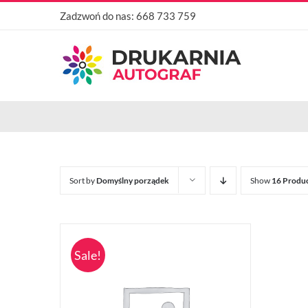
Przejdź
Zadzwoń do nas:
668 733 759
do
zawartości
Sort by
Domyślny porządek
Show
16 Produ
Sale!