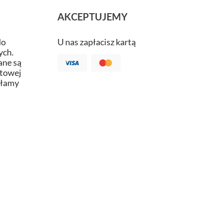
AKCEPTUJEMY
do
U nas zapłacisz kartą
ych.
ne są
atowej
ałamy