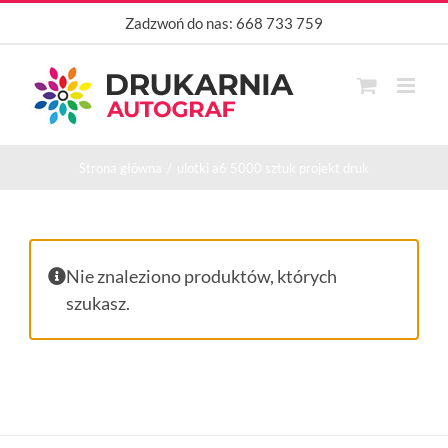
Przejdź
Zadzwoń do nas:
668 733 759
do
zawartości
Strona główna
ulotki a6 5000 sztuk projekt druk
Nie znaleziono produktów, których
szukasz.