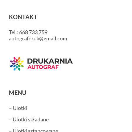
KONTAKT
Tel.: 668 733 759
autografdruk@gmail.com
MENU
– Ulotki
– Ulotki składane
– Ulotki sztancowane