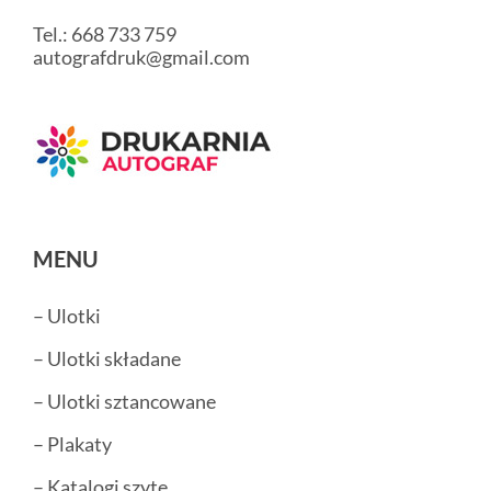
Tel.: 668 733 759
autografdruk@gmail.com
MENU
– Ulotki
– Ulotki składane
– Ulotki sztancowane
– Plakaty
– Katalogi szyte