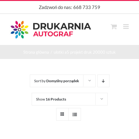
Przejdź
Zadzwoń do nas:
668 733 759
do
zawartości
Strona główna
ulotki a5 projekt druk 20000 sztuk
Sort by
Domyślny porządek
Show
16 Products