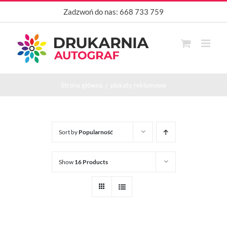
Przejdź
Zadzwoń do nas:
668 733 759
do
zawartości
Strona główna
plakaty reklamowe
Sort by
Popularność
Show
16 Products