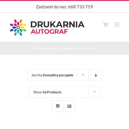
Przejdź
Zadzwoń do nas:
668 733 759
do
zawartości
Strona główna
kalendarze na biurko
Sort by
Domyślny porządek
Show
16 Products