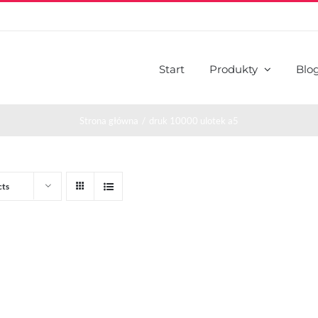
Start
Produkty
Blo
Strona główna
druk 10000 ulotek a5
cts