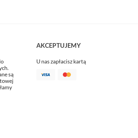
AKCEPTUJEMY
do
U nas zapłacisz kartą
ych.
ne są
atowej
ałamy