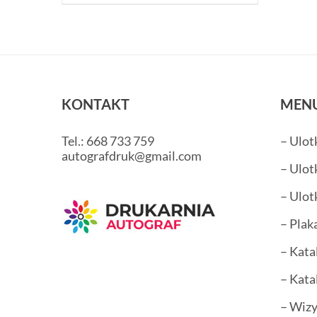
KONTAKT
MEN
Tel.: 668 733 759
– Ulot
autografdruk@gmail.com
– Ulot
– Ulot
– Plak
– Kata
– Kata
– Wiz