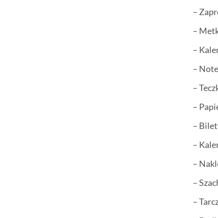
– Zapr
– Metk
– Kale
– Not
– Tecz
– Papi
– Bile
– Kale
– Nakl
– Sza
– Tarc