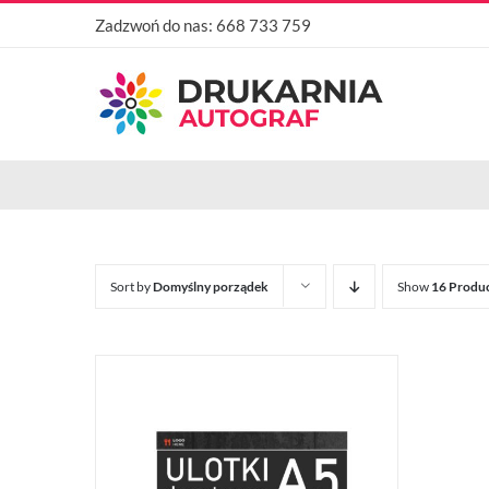
Przejdź
Zadzwoń do nas:
668 733 759
do
zawartości
Sort by
Domyślny porządek
Show
16 Produ