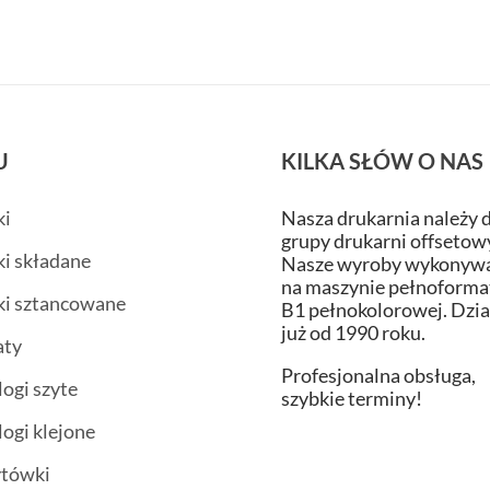
U
KILKA SŁÓW O NAS
ki
Nasza drukarnia należy 
grupy drukarni offsetow
ki składane
Nasze wyroby wykonywa
na maszynie pełnoform
ki sztancowane
B1 pełnokolorowej. Dzi
już od 1990 roku.
aty
Profesjonalna obsługa,
logi szyte
szybkie terminy!
logi klejone
ytówki