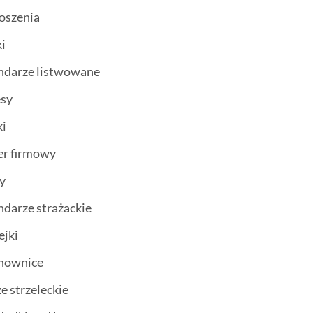
oszenia
i
ndarze listwowane
esy
ki
er firmowy
ty
ndarze strażackie
ejki
chownice
ze strzeleckie