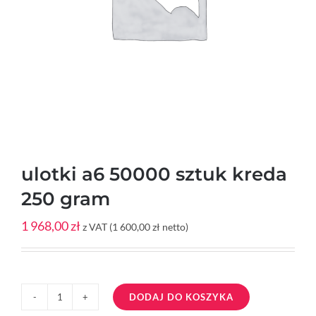
ulotki a6 50000 sztuk kreda
250 gram
1 968,00
zł
z VAT (
1 600,00
zł
netto)
DODAJ DO KOSZYKA
ilość