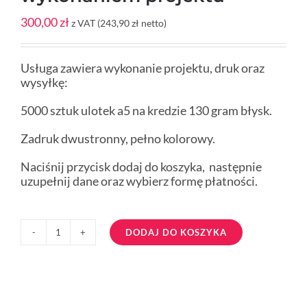
300,00
zł
z VAT (
243,90
zł
netto)
Usługa zawiera wykonanie projektu, druk oraz
wysyłkę:
5000 sztuk ulotek a5 na kredzie 130 gram błysk.
Zadruk dwustronny, pełno kolorowy.
Naciśnij przycisk dodaj do koszyka, następnie
uzupełnij dane oraz wybierz formę płatności.
DODAJ DO KOSZYKA
ilość
ulotki
a5
5000
sztuk