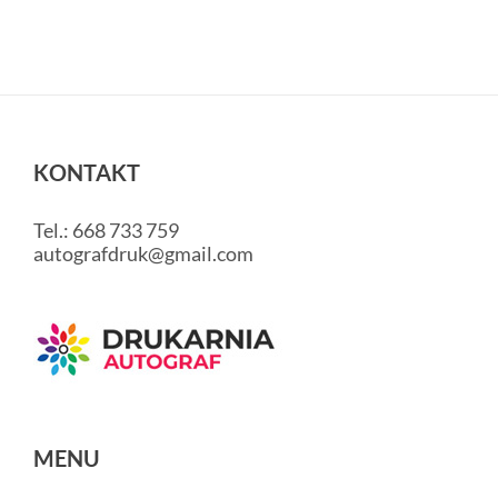
z
wykonaniem
projektu
KONTAKT
Tel.: 668 733 759
autografdruk@gmail.com
MENU