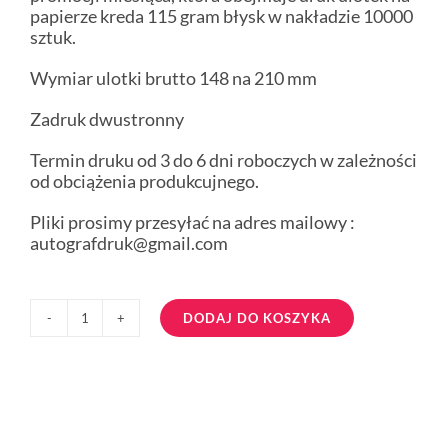
papierze kreda 115 gram błysk w nakładzie 10000
sztuk.
Wymiar ulotki brutto 148 na 210 mm
Zadruk dwustronny
Termin druku od 3 do 6 dni roboczych w zależności
od obciążenia produkcujnego.
Pliki prosimy przesyłać na adres mailowy :
autografdruk@gmail.com
DODAJ DO KOSZYKA
ilość
ulotki
a5
10000
sztuk
kreda