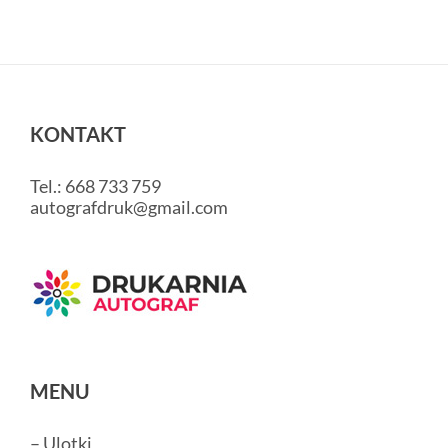
115
gram
promocja
październik
KONTAKT
Tel.: 668 733 759
autografdruk@gmail.com
MENU
– Ulotki