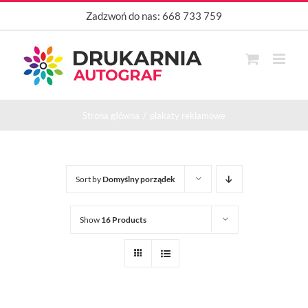
Przejdź
Zadzwoń do nas:
668 733 759
do
zawartości
Strona główna
plakaty reklamowe
Sort by
Domyślny porządek
Show
16 Products