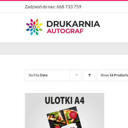
Przejdź
Zadzwoń do nas:
668 733 759
do
zawartości
Sort by
Data
Show
16 Product