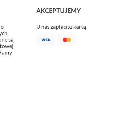
AKCEPTUJEMY
do
U nas zapłacisz kartą
ych.
ne są
atowej
ałamy