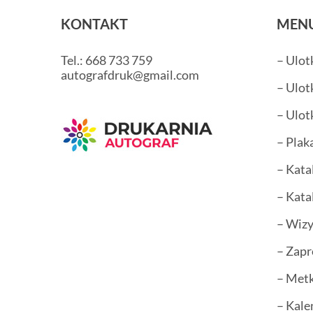
KONTAKT
MEN
Tel.: 668 733 759
– Ulot
autografdruk@gmail.com
– Ulot
– Ulot
– Plak
– Kata
– Kata
– Wiz
– Zapr
– Metk
– Kale