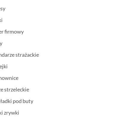
esy
ki
er firmowy
ty
ndarze strażackie
ejki
chownice
ze strzeleckie
ładki pod buty
ki zrywki