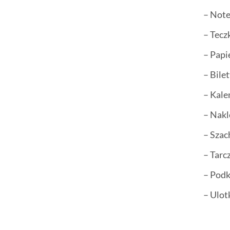
– Not
– Tecz
– Papi
– Bile
– Kale
– Nakl
– Sza
– Tarc
– Podk
– Ulot