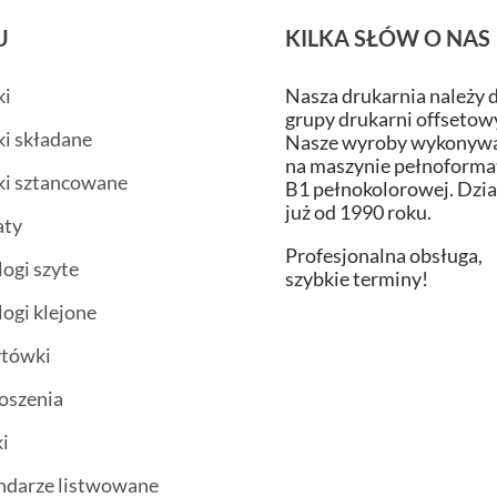
U
KILKA SŁÓW O NAS
ki
Nasza drukarnia należy 
grupy drukarni offsetow
ki składane
Nasze wyroby wykonywa
na maszynie pełnoform
ki sztancowane
B1 pełnokolorowej. Dzi
już od 1990 roku.
aty
Profesjonalna obsługa,
logi szyte
szybkie terminy!
logi klejone
ytówki
oszenia
i
ndarze listwowane