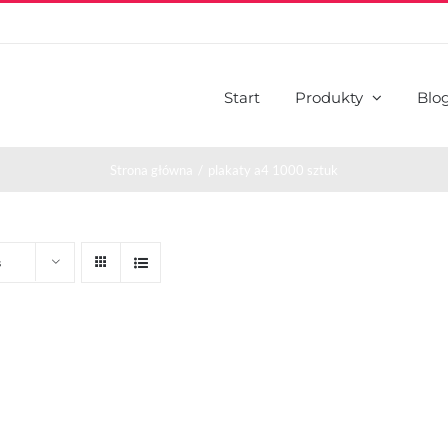
Start
Produkty
Blo
Strona główna
plakaty a4 1000 sztuk
s