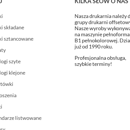
U
KILKA SŁÓW O NAS
ki
Nasza drukarnia należy 
grupy drukarni offsetow
ki składane
Nasze wyroby wykonywa
na maszynie pełnoform
ki sztancowane
B1 pełnokolorowej. Dzi
już od 1990 roku.
aty
Profesjonalna obsługa,
logi szyte
szybkie terminy!
logi klejone
ytówki
oszenia
i
ndarze listwowane
esy