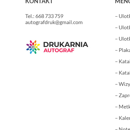
KONTAKT
MEN
Tel.: 668 733 759
– Ulot
autografdruk@gmail.com
– Ulot
– Ulot
– Plak
– Kata
– Kata
– Wiz
– Zapr
– Metk
– Kale
– Not