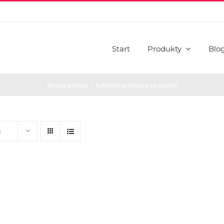
Start
Produkty
Blo
Strona główna
kalendarze stojące na biurko
s