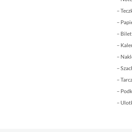
– Tecz
– Papi
– Bile
– Kale
– Nakl
– Sza
– Tarc
– Podk
– Ulot