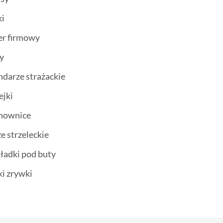
ki
er firmowy
ty
ndarze strażackie
ejki
chownice
ze strzeleckie
ładki pod buty
ki zrywki