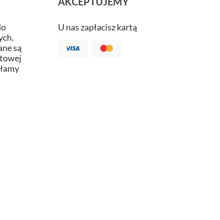
AKCEPTUJEMY
do
U nas zapłacisz kartą
ych.
ne są
atowej
ałamy